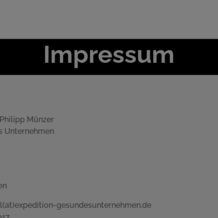
Impressum
 Philipp Münzer
ion gesundes Unterne
en
il(at)expedition-gesundesunternehmen.de
017