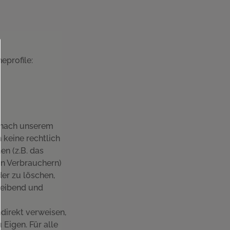
eprofile:
d nach unserem
 keine rechtlich
en (z.B. das
n Verbrauchern)
der zu löschen,
bleibend und
ndirekt verweisen,
Eigen. Für alle