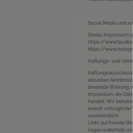
Social Media und a
Dieses Impressum gi
https://www.faceb
https://www.insta
Haftungs- und Urhe
Haftungsausschluss:
aktuellen Kenntnisst
bindende Wirkung, so
Impressum, die Date
handelt. Wir behalte
soweit vertragliche 
unverbindlich.
Links auf fremde Web
liegen außerhalb un