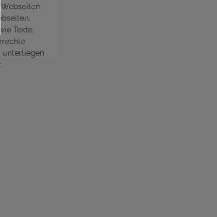
n Webseiten
ebseiten.
wie Texte,
zrechte
 unterliegen
.