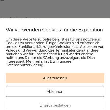
ndere Onlinepräsenzen
lt auch für die folgenden Social-Media-Präsenzen und Onlin
Wir verwenden Cookies für die Expedition
ook.com/expeditiongesundesunternehmen
Um diese Website zu betreiben, ist es für uns notwendig
gram.com/Expedition_gesundesunternehmen
Cookies zu verwenden. Einige Cookies sind erforderlich,
um die Funktionalität zu gewährleisten (u.a. Abspielen von
Videos und Verwendung des Terminkalenders), andere
berrechtshinweise
brauchen wir für unsere Statistik und wieder andere
helfen uns Dir nur die Werbung anzuzeigen, die Dich
 Die Inhalte dieses Onlineangebotes wurden sorgfältig un
interessiert. Mehr erfährst Du in unserer
Datenschutzerklärung.
and erstellt, dienen jedoch nur der Information und entfalten
fern es sich nicht um gesetzlich verpflichtende Information
nschutzerklärung, AGB oder verpflichtende Belehrungen vo
Alles zulassen
n uns vor, die Inhalte vollständig oder teilweise zu ändern o
Verpflichtungen unberührt bleiben. Alle Angebote sind frei
Ablehnen
seiten: Inhalte fremder Webseiten, auf die wir direkt oder i
Einzeln bestätigen
seres Verantwortungsbereiches und machen wir uns nicht zu 