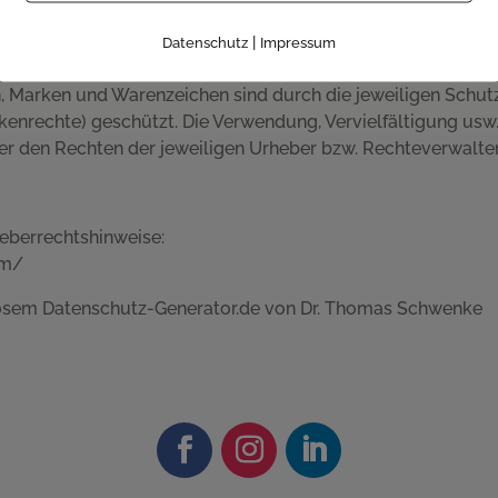
ndere für Schäden, die aus der Nutzung der in den verlinkte
ionen entstehen, haftet allein der Anbieter der verlinkten W
|
Datenschutz
Impressum
rkenrechte: Alle auf dieser Website dargestellten Inhalte, 
en, Marken und Warenzeichen sind durch die jeweiligen Schut
kenrechte) geschützt. Die Verwendung, Vervielfältigung usw.
r den Rechten der jeweiligen Urheber bzw. Rechteverwalter
eberrechtshinweise:
om/
nlosem Datenschutz-Generator.de von Dr. Thomas Schwenke